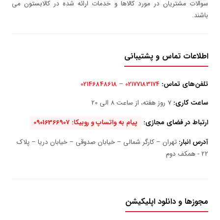
سوالات مشتریان در مورد کالاها و خدمات ارائه شده در کالابستون می
باشند.
اطلاعات تماس و پشتیبانی
تلفن‌های تماس:
02177183174
–
02146848618
ساعت کاری:
7 روز هفته، از ساعت 8 الی 20
ارتباط در فضای مجازی:
پیام به واتساپ و روبیکا: 09016366907
آدرس انبار:
تهران – کارگر شمالی – خیابان صدوقی – خیابان دریا – پلاک
22 - همکف دوم
مجوزها و دانلود اپلیکیشن