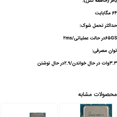
بافر (حافظه کش):
۶۴ مگابایت
حداکثر تحمل شوک:
۶۵GSدر حالت عملیاتی/۲ms
توان مصرفی:
۳.۳وات در حال خواندن/۲.۹در حال نوشتن
محصولات مشابه