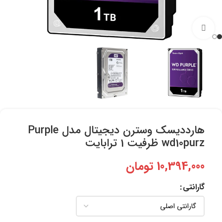
برای بزرگنمایی کلیک کنید
هارددیسک وسترن دیجیتال مدل Purple
wd10purz ظرفیت 1 ترابایت
10,394,000
تومان
گارانتی