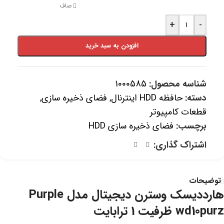
صاف
+
-
افزودن به سبد خرید
شناسه محصول:
1000585
دسته:
حافظه HDD اینترنال
,
فضای ذخیره سازی
,
قطعات کامپیوتر
برچسب:
فضای ذخیره سازی HDD
اشتراک گذاری:
توضیحات
هارددیسک وسترن دیجیتال مدل Purple
wd10purz ظرفیت 1 ترابایت