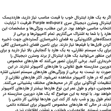
اگر به یک هارد اینترنال خوب با قیمت مناسب نیاز دارید، هارددیسک
اینترنال وسترن دیجیتال سری Purple wd10purz ظرفیت 1 ترابایت
انتخاب مناسبی خواهد بود. در این مطلب، ویژگی‌ها و مشخصات این
هارد را با شما به اشتراک می‌گذاریم. تمام کامپیوترها و برخی از
دستگاه‌های الکترونیکی به فضای ذخیره‌سازی گسترده‌ای جهت ذخیره
کردن فایل‌ها یا فیلم‌ها نیاز دارند. برای تامین فضای ذخیره‌سازی کافی
برای یک سیستم نظارتی، به یک هارد با گنجایش بالا نیاز دارید و برای
این منظور می‌توانید یک هارد اینترنال از برند وسترن دیجیتال را
خریداری کنید. برخی کاربران تصور می‌کنند که هاردهای مخصوص
دوربین مداربسته هیچ تفاوتی با هاردهای کامپیوتر ندارند. در این
صورت بد نیست به برخی از ویژگی‌های هاردهای سیستم‌ امنیتی اشاره
کنیم که در هارد کامپیوتر مشاهده نمی‌شود. اکثر هاردهای نظارتی از
تنظیمات گوناگونی برای کار در محیط‌های مختلف پشتیبانی می‌کنند.
همچنین، دوام و طول‌ عمر این نوع هاردها بیشتر از هاردهای کامپیوتر
خواهد بود. با توجه به این موضوع که یک هارد دوربین مداربسته در
تمام طول روز و شب باید کار کند، این هاردها توانایی کار دائمی را
دارند، در حالی که هاردهای مخصوص کامپیوتر برای استفاده دائمی
مناسب نیستند. علاوه‌براین، خواندن و نوشتن اطلاعات نیز در