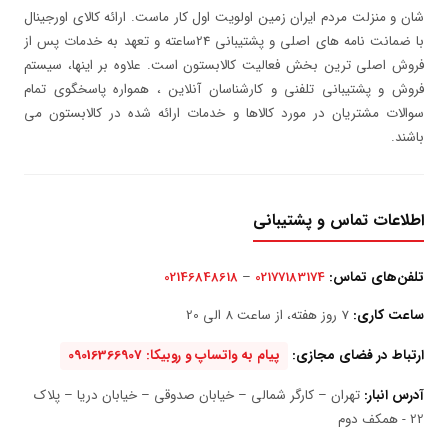
شان و منزلت مردم ایران زمین اولویت اول کار ماست. ارائه کالای اورجینال
با ضمانت نامه های اصلی و پشتیبانی 24ساعته و تعهد به خدمات پس از
فروش اصلی ترین بخش فعالیت کالابستون است. علاوه بر اینها، سیستم
فروش و پشتیبانی تلفنی و کارشناسان آنلاین ، همواره پاسخگوی تمام
سوالات مشتریان در مورد کالاها و خدمات ارائه شده در کالابستون می
باشند.
اطلاعات تماس و پشتیبانی
تلفن‌های تماس:
02177183174
–
02146848618
ساعت کاری:
7 روز هفته، از ساعت 8 الی 20
ارتباط در فضای مجازی:
پیام به واتساپ و روبیکا: 09016366907
آدرس انبار:
تهران – کارگر شمالی – خیابان صدوقی – خیابان دریا – پلاک
22 - همکف دوم