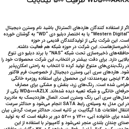
WD5000AAKX ظرفیت 500 گیگابایت
اگر از استفاده کنندگان هاردهای اکسترنال باشید نام وسترن دیجیتال
“Western Digital” یا به اختصار دبلیو دی “WD” به گوشتان خورده
است. این شرکت یکی از تولیدکنندگان قدیمی در حوزه
ذخیره‌سازهاست. این شرکت در حوزه شبکه هم فعالیت داشته.
حافظه‌های ذخیره‌سازی تحت شبکه “NAS” با برند دبلیو دی تنوع
بالایی دارد. برای دقت بیشتر در انتخاب، این شرکت محصولات خود را
در رنگ‌بندی‌های متنوع تولید کرده تا انتخاب به راحتی امکان‌پذیر
شود. هاردهای سری آبی وسترن دیجیتال از خصوصیت فرم فاکتور
3.5 اینچی بهره‌مندند؛ این محصول برای استفاده روزمره خانگی
طراحی شده است. رنگ‌های زرد، بنفش و مشکی برای مصارف
حرفه‌ای خانگی و شبکه تعبیه دیده شده‌اند. WD5000AZLX یکی از
مدل‌های سری آبی رنگ وسترن است. اتصال هارددیسک به مادربرد
در این مدل به وسیله‌ی رابط SATA انجام می‌شود و حداکثر سرعت
انتقال اطلاعات 1.5 گیگابیت بر ثانیه است. حداکثر سرعت گردش بیان
شده برای خانواده آبی، 7200 و 5200 دور بر دقیقه است که به تولید
صدای چندان بلندی منجر نمی‌شود و کامپیوتر با استفاده از این