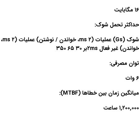
۱۶ مگابایت
حداکثر تحمل شوک:
شوک (Gs) عملیات (۲ ms، خواندن / نوشتن) عملیات (۲ ms،
خواندن) غیر فعال ۲msبر ۳۰ ۶۵ ۳۵۰
توان مصرفی:
۶ وات
میانگین زمان بین خطاها (MTBF):
۱,۲۰۰,۰۰۰ ساعت